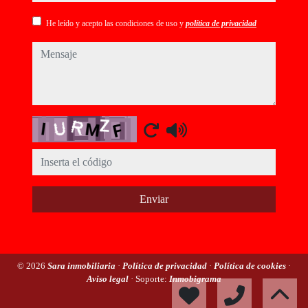
He leído y acepto las condiciones de uso y
política de privacidad
mensaje
Captcha
Enviar
© 2026
Sara inmobiliaria
·
Política de privacidad
·
Política de cookies
·
Aviso legal
· Soporte:
Inmobigrama