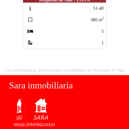
51-48
207-115
2
2
380
m
43
m
5
0
1
1
Sara Inmobiliaria, profesionales inmobiliarios en Roquetas de Mar
Sara inmobiliaria