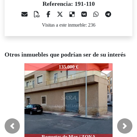
Referencia: 191-110
Visitas a este inmueble: 236
Otros inmuebles que podrían ser de su interés
191-110
191-110
1
135.000 €
73.000 €
Previous
Next
Roquetas de Mar / ROQUETAS DE
Roquetas de Mar / ZONA
MAR