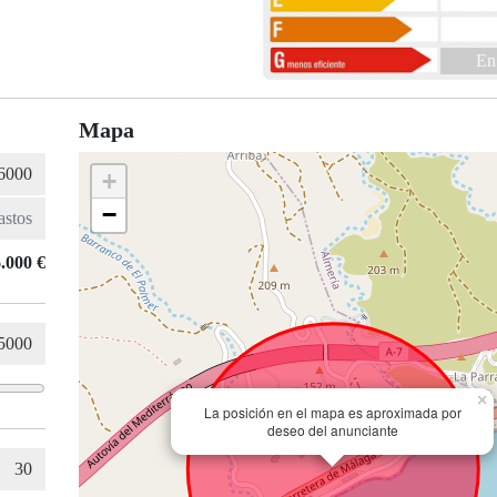
En
Mapa
+
−
.000 €
×
La posición en el mapa es aproximada por
deseo del anunciante