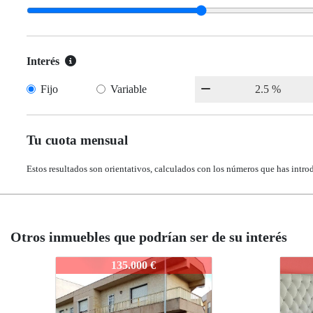
Interés
Fijo
Variable
Tu cuota mensual
Estos resultados son orientativos, calculados con los números que has intro
Otros inmuebles que podrían ser de su interés
183-106
183-106
183
183
159.000 €
159.000 €