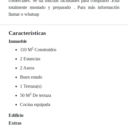
comerciales. Se da muchas facilidades para comprarlo .Esta
totalmente montado y preparado . Para más información
llamar o whatsap
Características
Inmueble
2
110 M
Construidos
2 Estancias
2 Aseos
Buen estado
1 Terraza(s)
2
50 M
De terraza
Cocina equipada
Edificio
Extras